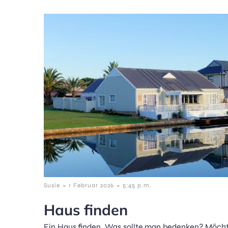
-
-
Susie
1 Februar 2026
5:45 p.m.
Haus finden
Ein Haus finden. Was sollte man bedenken? Möchte