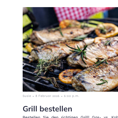
-
-
Susie
8 Februar 2026
6:00 p.m.
Grill bestellen
Bestellen Sie den richtigen Grill! Gas- vs. Kohl